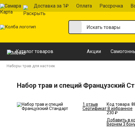
Самара
Доставка за 1₽
Оплата
Рассрочка
В
Каталог товаров
Акции
Самогонны
Наборы трав для настоек
Набор трав и специй Французский С
1 отзыв
Код товара:
8
Сертификат
В избранное
230 ₽
Добавить в к
Вернем 3 бону