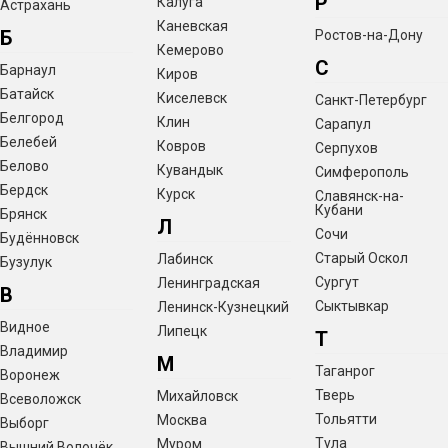
Р
Калуга
Астрахань
Каневская
Б
Ростов-на-Дону
Кемерово
С
Барнаул
Киров
Батайск
Киселевск
Санкт-Петербург
Белгород
Клин
Сарапул
Белебей
Ковров
Серпухов
Белово
Кувандык
Симферополь
Бердск
Курск
Славянск-на-
Кубани
Брянск
Л
Сочи
Будённовск
Старый Оскол
Лабинск
Бузулук
Сургут
Ленинградская
В
Сыктывкар
Ленинск-Кузнецкий
Видное
Липецк
Т
Владимир
М
Таганрог
Воронеж
Тверь
Михайловск
Всеволожск
Тольятти
Москва
Выборг
Тула
Муром
Вышний Волочёк