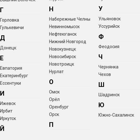
У
Н
Г
Ульяновск
Набережные Челны
Горловка
Уссурийск
Невинномысск
Гулькевичи
Нефтеюганск
Ф
Д
Нижний Новгород
Феодосия
Донецк
Новокузнецк
Ч
Новосибирск
Е
Новотроицк
Чернянка
Евпатория
Нурлат
Чехов
Екатеринбург
О
Ессентуки
Ш
Омск
И
Шадринск
Орёл
Ижевск
Ю
Оренбург
Ирбит
Орск
Южно-Сахалинск
Иркутск
П
Й